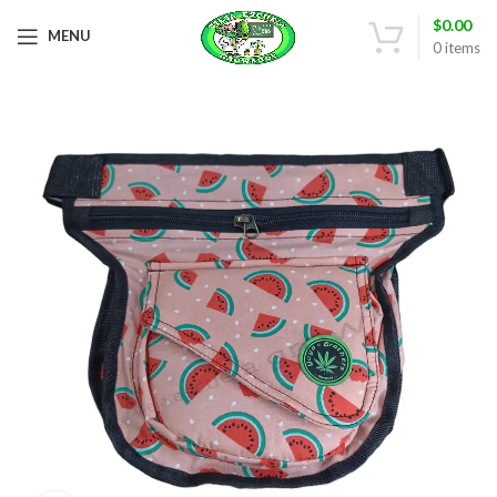
$
0.00
MENU
0
items