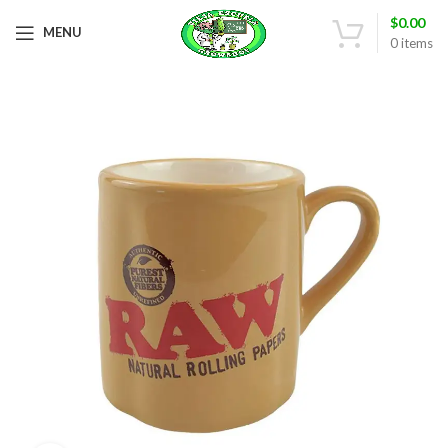
$
0.00
MENU
0
items