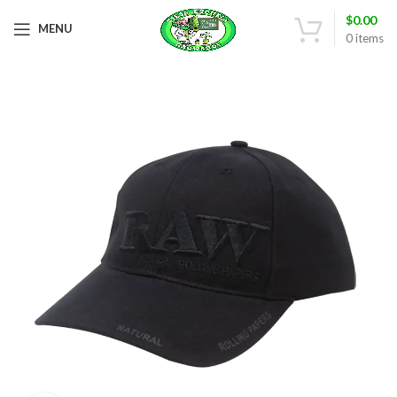
$
0.00
MENU
0
items