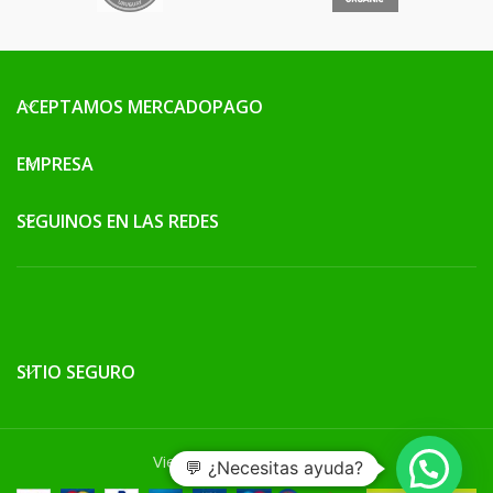
ACEPTAMOS MERCADOPAGO
EMPRESA
SEGUINOS EN LAS REDES
SITIO SEGURO
Vieja Escuela Grow 2026
💬 ¿Necesitas ayuda?