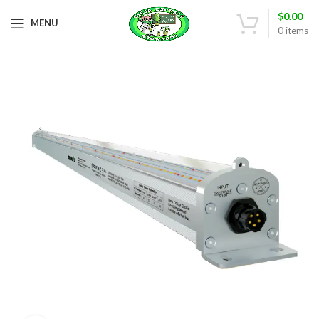
$
0.00
MENU
0
items