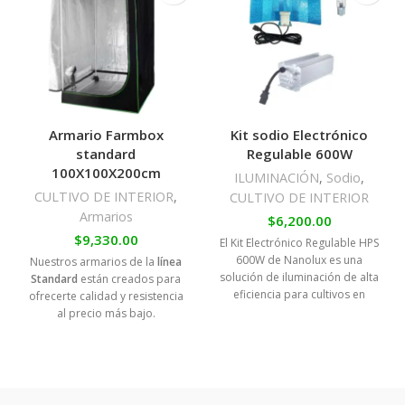
Armario Farmbox
Kit sodio Electrónico
standard
Regulable 600W
100X100X200cm
ILUMINACIÓN
,
Sodio
,
CULTIVO DE INTERIOR
,
CULTIVO DE INTERIOR
Armarios
$
6,200.00
$
9,330.00
El Kit Electrónico Regulable HPS
600W de Nanolux es una
Nuestros armarios de la
línea
solución de iluminación de alta
Standard
están creados para
eficiencia para cultivos en
ofrecerte calidad y resistencia
interiores.
al precio más bajo.
Cuentan con distintas
aberturas, puertas y ventanas
que ayudarán al fácil manejo
del armario, a la instalación de
accesorios y a su uso al