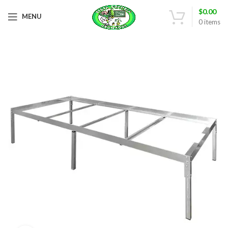
$
0.00
MENU
0
items