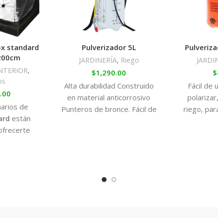
x standard
Pulverizador 5L
Pulveriza
200cm
JARDINERÍA
,
Riego
JARDI
NTERIOR
,
$
1,290.00
$
os
Alta durabilidad Construido
Fácil de 
.00
en material anticorrosivo
polarizar,
arios de
Punteros de bronce. Fácil de
riego, par
ard
están
usar Presión de trabajo: 2.5
todo tipo
ofrecerte
Bar Capacidad: 5 Litros
jardiner
stencia al
 bajo.
istintas
uertas y
yudarán al
armario, a la
cesorios y a