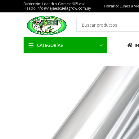
Dirección:
Leandro Gomez 605 esq
Horario:
Lunes a Vie
Haedo
info@viejaescuelagrow.com.uy
CATEGORÍAS
IN