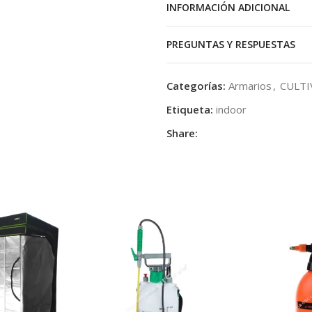
INFORMACIÓN ADICIONAL
También ayuda a la plastas qu
PREGUNTAS Y RESPUESTAS
obtener la misma cantidad de 
Categorías:
Armarios
,
CULTI
Etiqueta:
indoor
Share: