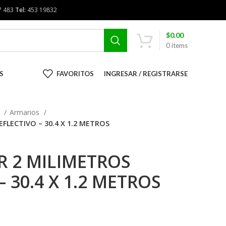
7 483
Tel:
453 19832
$
0.00
0
items
S
FAVORITOS
INGRESAR / REGISTRARSE
R
Armarios
EFLECTIVO – 30.4 X 1.2 METROS
R 2 MILIMETROS
– 30.4 X 1.2 METROS