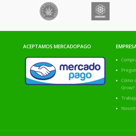
a que utiliza Carbón Activo
su uso al mo
de Coco, el cual tiene un
manipular los
rendimiento de un 25% más
que los filtros de olores
comunes. El Carbón Activo
de coco es considerado
como la mejor alternativa
ACEPTAMOS MERCADOPAGO
EMPRES
para eliminar olores de tipo
Comprá
orgánico y vegetal.
Pregun
Cómo c
Grow?
Trabaj
Nosotr