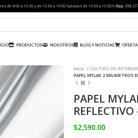
res de 9:00 a 13:00 y de 15:00 a 19:00 Sabados de 10:00 a 15:00 h
Wpp:
098 37
ICIO
PRODUCTOS
NOSOTROS
BLOG Y NOTICIAS
OFERTA
Inicio
CULTIVO DE INTERIO
PAPEL MYLAR 2 MILIMETROS R
PAPEL MYLA
REFLECTIVO 
$
2,590.00