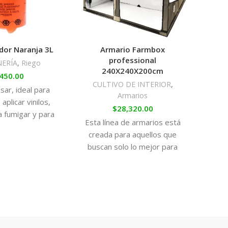
dor Naranja 3L
Armario Farmbox
Kit
professional
NERÍA
,
Riego
240X240X200cm
CU
450.00
CULTIVO DE INTERIOR
,
usar, ideal para
Armarios
$
14
 aplicar vinilos,
$
28,320.00
¡Cult
a fumigar y para
Esta línea de armarios está
cas
s de trabajos de
creada para aquellos que
c
ía o limpieza.
buscan solo lo mejor para
Con 
sus cultivos.
Indo
Son armarios de material
TODO 
resistente y duradero que
empez
puedes distinguir incluso a
sanas
simple vista.
resin
de t