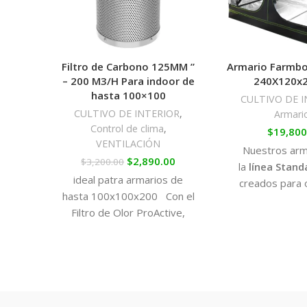
Filtro de Carbono 125MM ”
Armario Farmbo
– 200 M3/H Para indoor de
240X120x
hasta 100×100
CULTIVO DE I
CULTIVO DE INTERIOR
,
Armari
Control de clima
,
$
19,800
VENTILACIÓN
Nuestros arm
$
2,890.00
$
3,200.00
la
línea Stand
ideal patra armarios de
creados para 
hasta 100x100x200 Con el
calidad y resi
Filtro de Olor ProActive,
precio más
mantendrás tu cultivo más
Cuentan con d
seguro y a salvo de las
aberturas, p
sospechas de tus vecinos. El
ventanas que a
Filtro de Olor mejora la
fácil manejo del 
eficiencia de filtrado gracias
instalación de ac