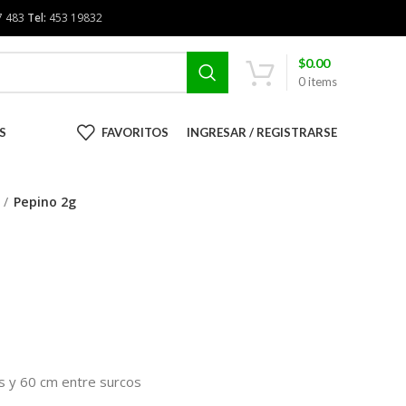
7 483
Tel:
453 19832
$
0.00
0
items
S
FAVORITOS
INGRESAR / REGISTRARSE
Pepino 2g
as y 60 cm entre surcos