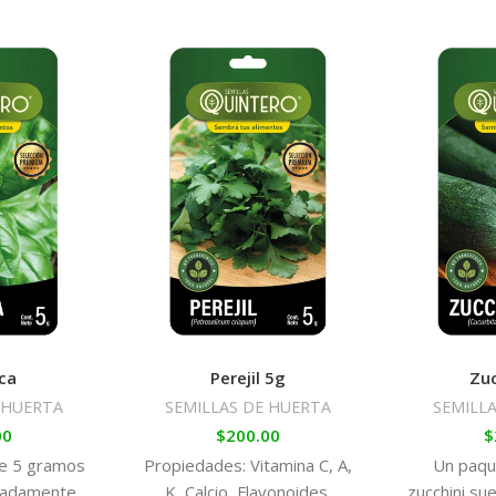
ca
Perejil 5g
Zuc
 HUERTA
SEMILLAS DE HUERTA
SEMILL
00
$
200.00
$
de 5 gramos
Propiedades: Vitamina C, A,
Un paqu
madamente
K, Calcio, Flavonoides.
zucchini su