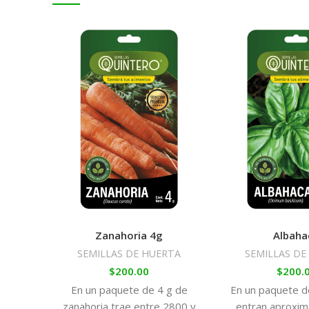
Zanahoria 4g
Albaha
SEMILLAS DE HUERTA
SEMILLAS DE
$
200.00
$
200.
En un paquete de 4 g de
En un paquete 
zanahoria trae entre 2800 y
entran aproxi