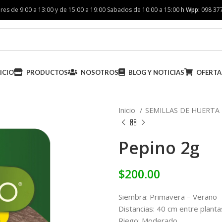
res de 9:00 a 13:00 y de 15:00 a 19:00 Sabados de 10:00 a 15:00 h
Wpp:
098 37
ICIO
PRODUCTOS
NOSOTROS
BLOG Y NOTICIAS
OFERTA
Inicio
SEMILLAS DE HUERTA
Pepino 2g
$
200.00
Siembra: Primavera – Verano
Distancias: 40 cm entre plant
Riego: Moderado