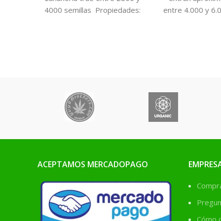
4000 semillas
Propiedades:
entre 4.000 y 6.0
Caroteno, Vitamina C, Fibra,
Propiedades: Vit
Hierro, Potasio, Fósforo,
C y K, aceites e
Sodio, Calcio, Ácido fólico.
Potasio, Mangan
Beneficios: Dentadura y
y Calcio. Ben
encías, mejorar la vista,
Favorece el 
favorece digestión, la piel y
inmunológico, 
el pelo. Antianémica, indicada
vista, beneficia 
para reumatismo y la artritis
y al sistema d
Diurética y antioxidante.
fortalece el 
Siembra: Todo el año.
antioxidante, e
Distancias: 5 cm entre
Siembra: Primav
plantas y 25 cm entre
Distancias: 20
ACEPTAMOS MERCADOPAGO
surcos. Riego: Abundante.
plantas y 20 
EMPRES
Recolección: 4 meses.
surcos. Riego: 
Comprá
Recolección: To
Pregun
Cómo c