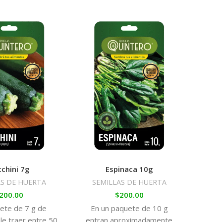
chini 7g
Espinaca 10g
AS DE HUERTA
SEMILLAS DE HUERTA
SE
S
200.00
$
200.00
ete de 7 g de
En un paquete de 10 g
Pro
ele traer entre 50
entran aproximadamente