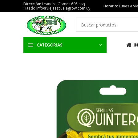
Dirección:
Leandro Gomez 605 esq
Horario:
Lunes a Vie
Haedo
info@viejaescuelagrow.com.uy
CATEGORÍAS
IN