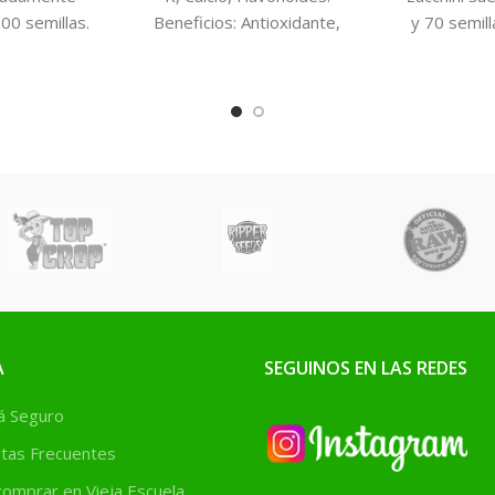
00 semillas.
Beneficios: Antioxidante,
y 70 semil
amina D, A,
favorece la digestión,
Hidrato
scenciales,
diurético, entre otros.
Prote
eso, Hierro
Siembra: Todo el año
benefic
eficios:
Distancias: 20 cm entre
Vitaminas
sistema
plantas y 30 cm entre
Fósforo y H
ayuda a la
surcos Riego: Abundante
Diurétic
a los riñones
Recolección: 2-3 meses.
laxante, b
igestivo,
intestinal,
cabello,
y azúcar en
ntre otros.
Primavera. 
era-Verano.
entre plan
 cm entre
surcos. R
cm entre
A
SEGUINOS EN LAS REDES
Recolecc
Abundante.
 Seguro
do el año.
tas Frecuentes
omprar en Vieja Escuela