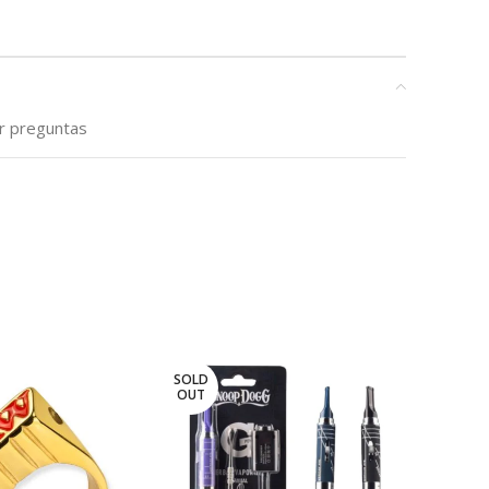
ar preguntas
SOLD
-11%
OUT