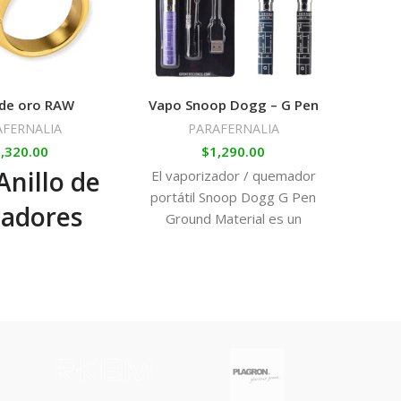
 de oro RAW
Vapo Snoop Dogg – G Pen
AFERNALIA
PARAFERNALIA
PA
,320.00
$
1,290.00
nillo de
El vaporizador / quemador
portátil Snoop Dogg G Pen
adores
Ground Material es un
equipo portátil, pequeño,
pado en
fácil de transportar y con
amaño 11
una duración de batería
altísima. En su interior nos
|
encontramos con un
quemador de acero
lemente
inoxidable en su base y
liza tu
vidrio templado de grado