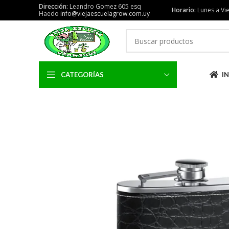
Dirección:
Leandro Gomez 605 esq
Horario:
Lunes a Vie
Haedo
info@viejaescuelagrow.com.uy
CATEGORÍAS
IN