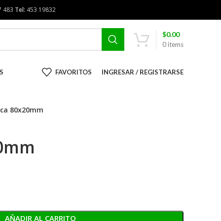
7 483
Tel:
453 19832
$
0.00
0
items
S
FAVORITOS
INGRESAR / REGISTRARSE
aca 80x20mm
20mm
AÑADIR AL CARRITO