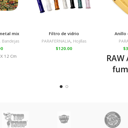
metal mix
Filtro de vidrio
Anillo
,
Bandejas
PARAFERNALIA
,
Hojillas
PAR
00
$
120.00
$
3
RAW A
 X 12 Cm
fum
cha
oro t
Simp
des