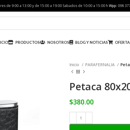
res de 9:00 a 13:00 y de 15:00 a 19:00 Sabados de 10:00 a 15:00 h
Wpp:
098 37
ICIO
PRODUCTOS
NOSOTROS
BLOG Y NOTICIAS
OFERTA
Inicio
PARAFERNALIA
Pet
Petaca 80x
$
380.00