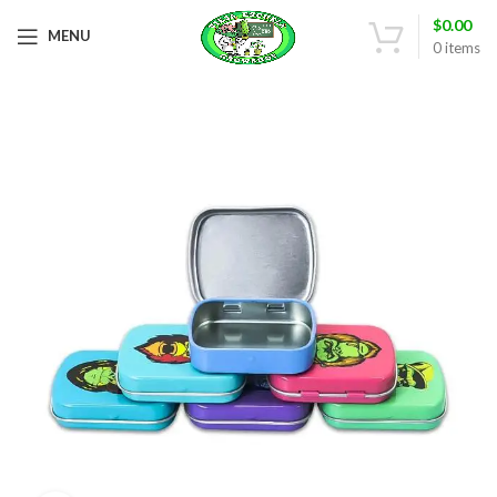
$
0.00
MENU
0
items