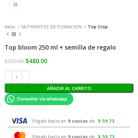
Click to enlarge
Inicio
NUTRIENTES DE FLORACION
Top Crop
Top bloom 250 ml + semilla de regalo
$
480.00
$
550.00
AÑADIR AL CARRITO
Consultar vía whatsapp
Págalo hasta en
9 cuotas
de
$
59.73
Págalo hasta en
9 cuotas
de
$
59.73