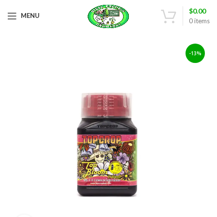
$
0.00
MENU
0
items
-13%