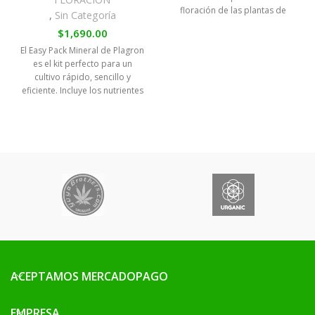
floración de las plantas de
,
Sin Categoría
rápido crecimiento. El
$
1,690.00
El Easy Pack Mineral de Plagron
es el kit perfecto para un
cultivo rápido, sencillo y
eficiente. Incluye los nutrientes
minerales esenciales para
impulsar un crecimiento fuerte
y una floración explosiva,
garantizando resultados
profesionales incluso para
principiantes. Ideal para indoor
y outdoor, fácil de usar y
compatible con cualquier tipo
de sustrato.
ACEPTAMOS MERCADOPAGO
EMPRESA