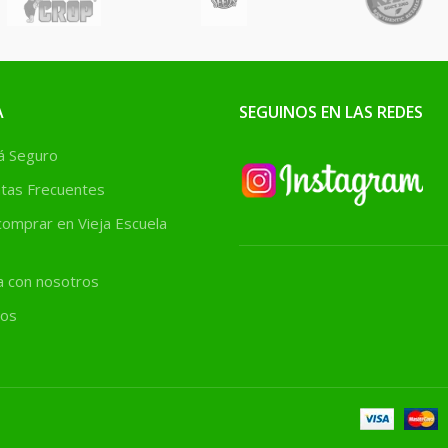
combina
turales de
que actúan
eventivo y
activo.
A
SEGUINOS EN LAS REDES
 sistema
 Seguro
vegetal y
ar plantas
tas Frecuentes
Beneficios
omprar en Vieja Escuela
les:
previene
e oídio,
a con nosotros
u, fusarium,
os
a blanca,
más 🚫🪰
% orgánico
ble, seguro
 cultivos