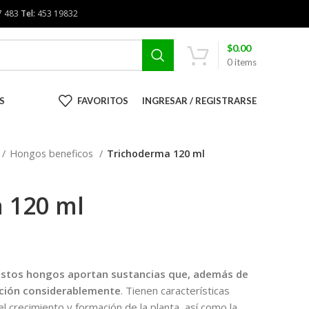
7 483
Tel:
453 19832
$
0.00
0
items
S
FAVORITOS
INGRESAR / REGISTRARSE
Hongos beneficos
Trichoderma 120 ml
 120 ml
stos hongos aportan sustancias que, además de
cción considerablemente
. Tienen características
l crecimiento y formación de la planta, así como la