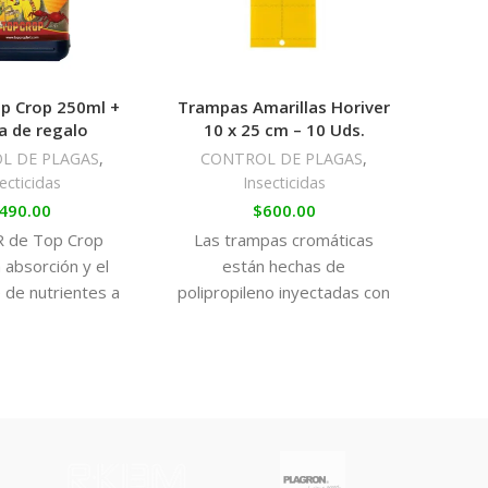
los suelos de nuestro país.
op Crop 250ml +
Trampas Amarillas Horiver
a de regalo
10 x 25 cm – 10 Uds.
CO
ntifúngica frente a un amplio rango de patógenos
L DE PLAGAS
,
CONTROL DE PLAGAS
,
enfermedades foliares como hongos del suelo. Su
ecticidas
Insecticidas
$
robada frente a: Botrytis sp. Fusarium sp.
490.00
$
600.00
Es un
p. Sclerotinia sp. Pythium sp. Phoma sp. Phytophtora
 de Top Crop
Las trampas cromáticas
qu
 absorción y el
están hechas de
su
 de nutrientes a
polipropileno inyectadas con
pe
de la planta.
cola de origen 100 %
penet
natural, sensible a la
pl
presión, sin
des
richoderma se establece en la rizosfera y ejerce su
 radicular del cultivo mediante acción directa e