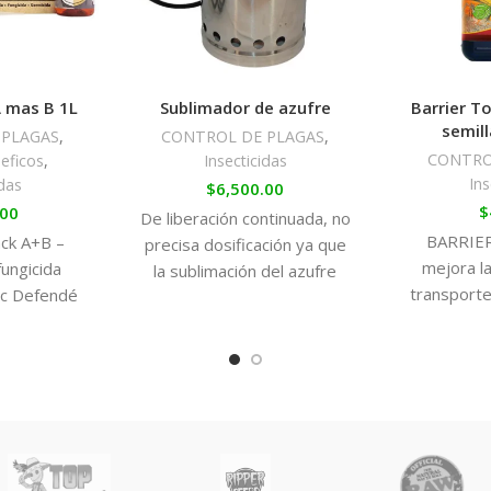
a las condiciones climáticas y 
Espectro de acción
A mas B 1L
Sublimador de azufre
Barrier T
semill
 PLAGAS
,
CONTROL DE PLAGAS
,
Trichoderma posee actividad a
CONTRO
eficos
,
Insecticidas
de plantas, incluyendo tanto 
Ins
idas
$
6,500.00
acción antagúnica ha sido comp
$
.00
De liberación continuada, no
Rhizoctonia sp. Verticillium s
BARRIER
ck A+B –
precisa dosificación ya que
sp.
mejora la
fungicida
la sublimación del azufre
transporte
ic Defendé
micronizado se produce
través 
 forma 100%
lentamente y su duración es
para cultivo
Mecanismos de acción
odo tipo de
Tras su aplicación al suelo, T
tus plantas
acción protectora en el sistema
 plagas y
indirecta frente al patógeno.
in químicos
ct Pack A+B