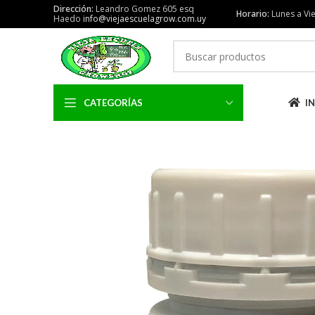
Dirección:
Leandro Gomez 605 esq
Horario:
Lunes a Vie
Haedo
info@viejaescuelagrow.com.uy
CATEGORÍAS
IN