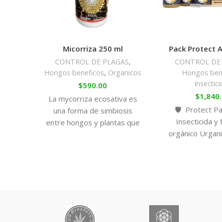
Micorriza 250 ml
Pack Protect 
CONTROL DE PLAGAS
,
CONTROL DE
Hongos beneficos
,
Organicos
Hongos ben
Insectic
$
590.00
$
1,840
La mycorriza ecosativa es
🛡️
Protect Pa
una forma de simbiosis
Insecticida y 
entre hongos y plantas que
orgánico Urgan
tiene múltiples beneficios en
tus plantas de
la agricultura. Estos
natural 📌 Ideal 
beneficios
de cannabis y t
plantas Protegé 
contra hongos,
enfermedades s
agresivos. Prote