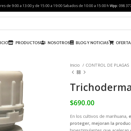
res de 9:00 a 13:00 y de 15:00 a 19:00 Sabados de 10:00 a 15:00 h
Wpp:
098 37
ICIO
PRODUCTOS
NOSOTROS
BLOG Y NOTICIAS
OFERTA
Inicio
CONTROL DE PLAGAS
Trichoderma
$
690.00
En los cultivos de marihuana,
e
proteger, mejoran la produ
bioestimulantes que aceleran e