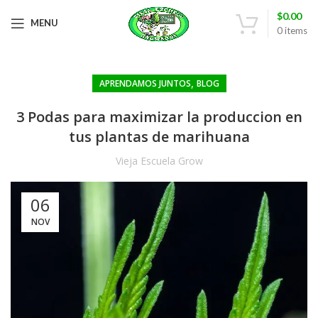
$
0.00
MENU
0
items
,
APRENDAMOS JUNTOS
BLOG
3 Podas para maximizar la produccion en
tus plantas de marihuana
Vieja Escuela Grow
06
NOV