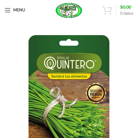
$
0.00
MENU
0
items