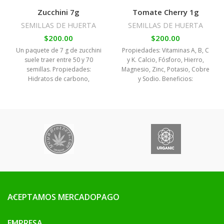
Zucchini 7g
Tomate Cherry 1g
SEMILLAS DE HUERTA
SEMILLAS DE HUERTA
$
200.00
$
200.00
Un paquete de 7 g de zucchini
Propiedades: Vitaminas A, B, C
suele traer entre 50 y 70
y K. Calcio, Fósforo, Hierro,
semillas. Propiedades:
Magnesio, Zinc, Potasio, Cobre
Hidratos de carbono,
y Sodio. Beneficios:
Proteínas, grasas beneficiosas,
Antioxidante, previene
fibra, Vitaminas B y C, Potasio
colesterol, fortalece el sistema
Fósforo y Hierro. Beneficios:
inmunológico, elimina ácido
Diurético, ligeramente laxante,
úrico, combate infecciones,
beneficia tránsito intestinal,
prevención de algunos tipos de
reduce colesterol y azúcar en
cáncer, entre otros. Siembra:
sangre. Siembra: Primavera.
Primavera. Distancias: 30 cm
Distancias: 60 cm entre plantas
entre plantas y 50 cm entre
y 80 cm entre surcos. Riego:
surcos Labores: Entutorado
Moderado. Recolección: 2-3
(enterrar un tutor y atarlo al
meses.
costado de la planta) y poda
de tallos laterales. Riego:
ACEPTAMOS MERCADOPAGO
Moderado. Recolección: 4-5
meses.
EMPRESA