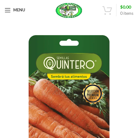
$
0.00
MENU
0
items