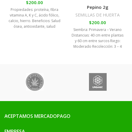
$
200.00
Pepino 2g
Propiedades: proteína, fibra
SEMILLAS DE HUERTA
vitamina A, K y C, ácido fólico,
calcio, hierro. Beneficios: Salud
$
200.00
ósea, antioxidante, salud
Siembra: Primavera – Verano
intestinal, fortalece el sistema
Distancias: 40 cm entre plantas
inmunológico, entre otros.
y 60 cm entre surcos Riego:
Siembra: Todo el año
Moderado Recolección: 3 – 4
Distancias: 10 cm entre plantas
meses
y 30 cm entre surcos Riego:
Moderado Recolección: 2
meses
ACEPTAMOS MERCADOPAGO
EMPRESA