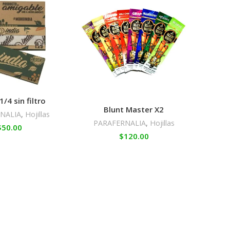
1/4 sin filtro
Blunt Master X2
NALIA
,
Hojillas
PARAFERNALIA
,
Hojillas
PARA
$
50.00
$
120.00
El Raw
el r
papel
mé