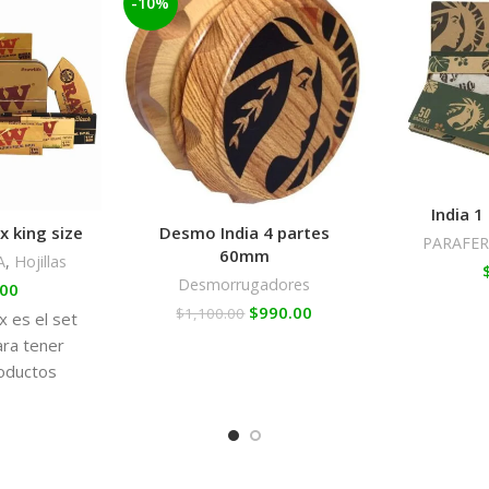
-10%
India 1 
x king size
Desmo India 4 partes
PARAFER
60mm
A
,
Hojillas
Desmorrugadores
.00
$
990.00
$
1,100.00
 es el set
ara tener
oductos
 RAW en una
ta.