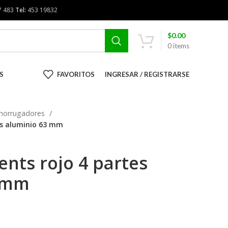
7 483
Tel:
453 19832
$
0.00
0
items
S
FAVORITOS
INGRESAR / REGISTRARSE
morrugadores
es aluminio 63 mm
nts rojo 4 partes
3 mm