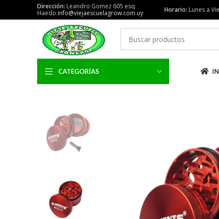
Dirección:
Leandro Gomez 605 esq
Horario:
Lunes a Vie
Haedo
info@viejaescuelagrow.com.uy
CATEGORÍAS
IN