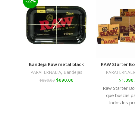
-22%
Bandeja Raw metal black
RAW Starter Bo
PARAFERNALIA
,
Bandejas
PARAFERNALI
$
690.00
$
1,090
$
890.00
Raw Starter Box
que buscas p
todos los pr
indispensables
sola caji