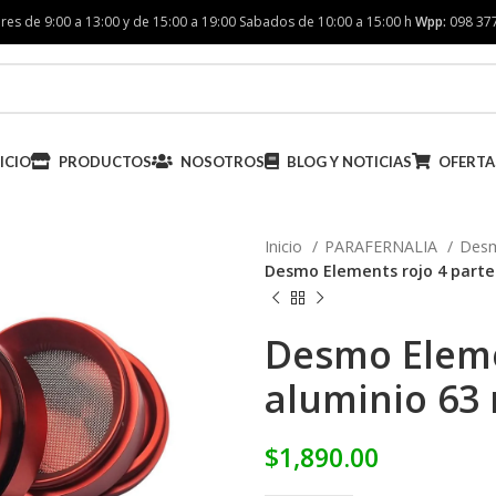
res de 9:00 a 13:00 y de 15:00 a 19:00 Sabados de 10:00 a 15:00 h
Wpp:
098 37
ICIO
PRODUCTOS
NOSOTROS
BLOG Y NOTICIAS
OFERTA
Inicio
PARAFERNALIA
Des
Desmo Elements rojo 4 part
Desmo Eleme
aluminio 6
$
1,890.00