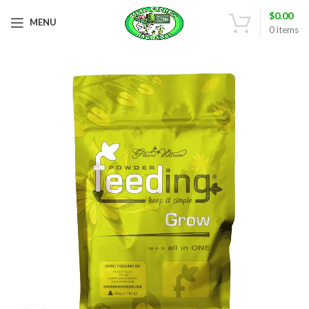
$
0.00
MENU
0
items