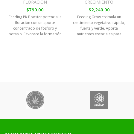
FLORACION
CRECIMIENTO
$
790.00
$
2,240.00
Feeding PK Booster potencia la
Feeding Grow estimula un
floración con un aporte
crecimiento vegetativo rápido,
concentrado de fósforo y
fuerte y verde. Aporta
potasio. Favorece la formación
nutrientes esenciales para
de flores grandes, densas y
raíces sanas, tallos gruesos y
resinosas, maximizando el
hojas vigorosas en todo tipo
rendimiento y la calidad final
de cultivos.
de la cosecha.