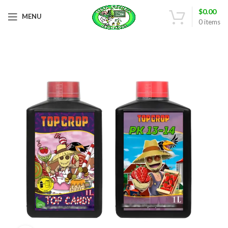
$
0.00
MENU
0
items