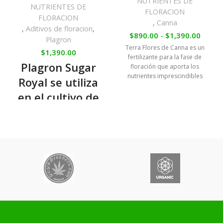
NUTRIENTES DE
NUTRIENTES DE
FLORACION
FLORACION
,
Canna
,
Aditivos de floracion
,
$
890.00
-
$
1,390.00
Plagron
Terra Flores de Canna es un
$
1,390.00
fertilizante para la fase de
Plagron Sugar
floración que aporta los
nutrientes imprescindibles
Royal se utiliza
para una correcta formación
en el cultivo de
de los cogollos en cultivos con
sustrato de tierra.
plantas para
mejorar el sabor
natural y el
sabor del
producto final.
Es una adición
para usar junto
con el n utriente