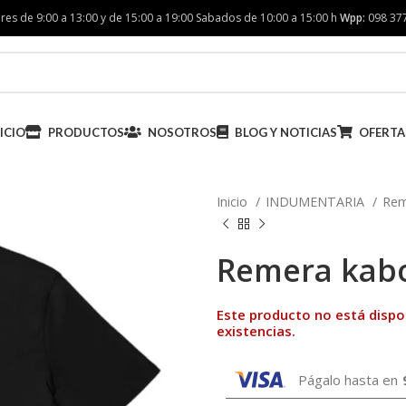
res de 9:00 a 13:00 y de 15:00 a 19:00 Sabados de 10:00 a 15:00 h
Wpp:
098 37
ICIO
PRODUCTOS
NOSOTROS
BLOG Y NOTICIAS
OFERTA
Inicio
INDUMENTARIA
Re
Remera kab
Este producto no está disp
existencias.
Págalo hasta en