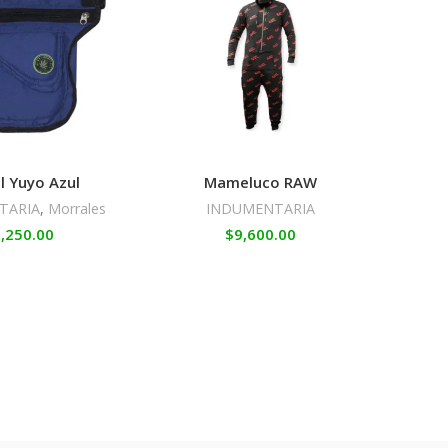
l Yuyo Azul
Mameluco RAW
TARIA
,
Morrales
INDUMENTARIA
,250.00
$
9,600.00
Gorr
negr