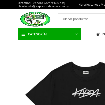
Dirección:
Leandro Gomez 605 esq
Horario:
Lunes a Vie
Haedo
info@viejaescuelagrow.com.uy
CATEGORÍAS
IN