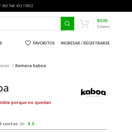
7 483
Tel:
453 19832
$
0.00
0
items
S
FAVORITOS
INGRESAR / REGISTRARSE
meras
Remera kaboa
oa
onible porque no quedan
9 cuotas
de
$
0