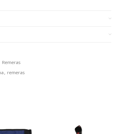
Remeras
oa
,
remeras