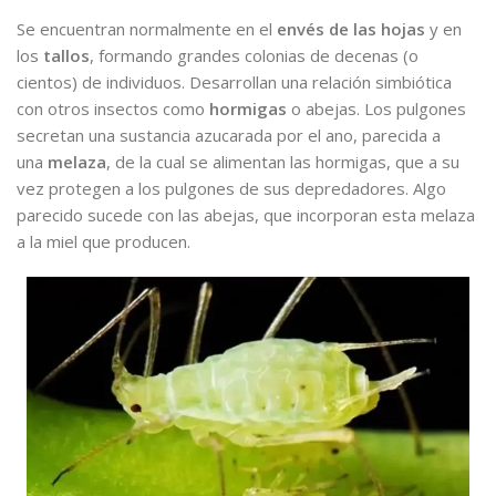
Se encuentran normalmente en el
envés de las hojas
y en
los
tallos
, formando grandes colonias de decenas (o
cientos) de individuos. Desarrollan una relación simbiótica
con otros insectos como
hormigas
o abejas. Los pulgones
secretan una sustancia azucarada por el ano, parecida a
una
melaza
, de la cual se alimentan las hormigas, que a su
vez protegen a los pulgones de sus depredadores. Algo
parecido sucede con las abejas, que incorporan esta melaza
a la miel que producen.