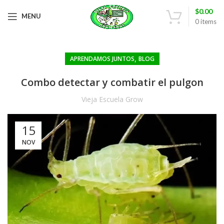
$
0.00
MENU
0
items
,
APRENDAMOS JUNTOS
BLOG
Combo detectar y combatir el pulgon
Vieja Escuela Grow
15
NOV