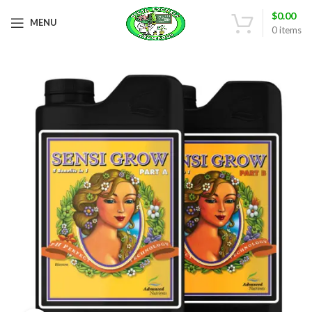
$
0.00
MENU
0
items