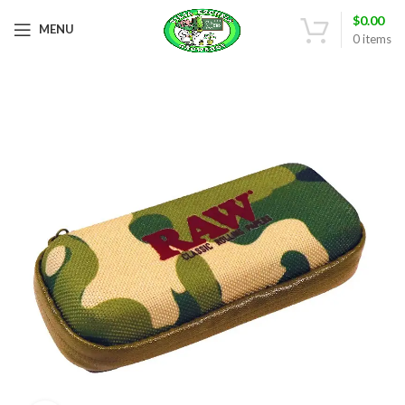
$
0.00
MENU
0
items