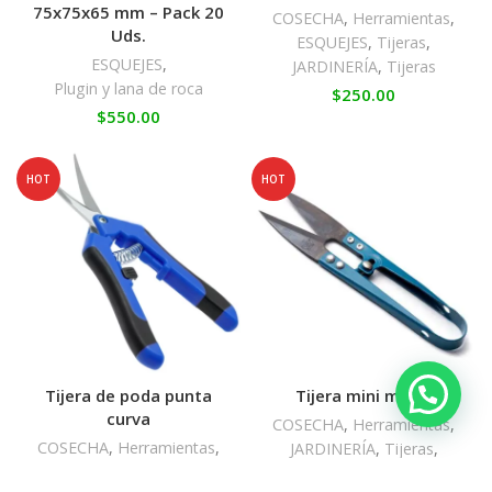
75x75x65 mm – Pack 20
COSECHA
,
Herramientas
,
Uds.
ESQUEJES
,
Tijeras
,
ESQUEJES
,
JARDINERÍA
,
Tijeras
Plugin y lana de roca
$
250.00
$
550.00
HOT
HOT
Tijera de poda punta
Tijera mini metal
curva
COSECHA
,
Herramientas
,
COSECHA
,
Herramientas
,
JARDINERÍA
,
Tijeras
,
JARDINERÍA
,
Tijeras
,
ESQUEJES
,
Tijeras