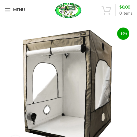
$
0.00
MENU
0
items
-19%