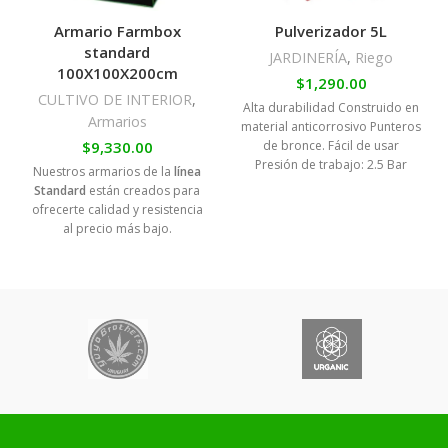
Armario Farmbox
Pulverizador 5L
standard
JARDINERÍA
,
Riego
100X100X200cm
$
1,290.00
CULTIVO DE INTERIOR
,
Alta durabilidad Construido en
Armarios
material anticorrosivo Punteros
$
9,330.00
de bronce. Fácil de usar
Presión de trabajo: 2.5 Bar
Nuestros armarios de la
línea
Capacidad: 5 Litros
Standard
están creados para
ofrecerte calidad y resistencia
al precio más bajo.
Cuentan con distintas
aberturas, puertas y ventanas
que ayudarán al fácil manejo
del armario, a la instalación de
accesorios y a su uso al
momento de manipular los
cultivos.