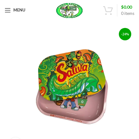
$
0.00
MENU
0
items
-24%