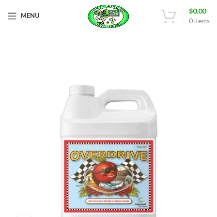
$
0.00
MENU
0
items