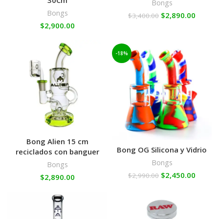
30Cm
Bongs
Bongs
$
2,890.00
$
3,400.00
$
2,900.00
-18%
Bong Alien 15 cm
Bong OG Silicona y Vidrio
reciclados con banguer
Bongs
Bongs
$
2,450.00
$
2,990.00
$
2,890.00